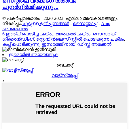
സെന്റിലെ വർക്കിംഗ് തത്ത്വം
പുനർനിർമ്മിക്കുന്നു ...
© പകർപ്പവകാശം - 2020-2023: എല്ലാ അവകാശങ്ങളും
നിക്ഷിപ്തം.
ചൂടുള്ള ഉൽപ്പന്നങ്ങൾ
-
സൈറ്റ്മാപ്പ്
-
Amp
മൊബൈൽ
6 ഇഞ്ച് പൊടിച്ച ചക്രം
,
അരക്കൽ ചക്രം
,
സെറാമിക്
ഗ്രൈൻഡിംഗ്
,
സ്റ്റെയിൻലെസ് സ്റ്റീൽ പൊടിക്കുന്ന ചക്രം
,
കപ്പ് പൊടിക്കുന്നു
,
ഇസരത്തിനായി ഡിസ്ക് അരക്കൽ
,
ഇമെയിൽ അയയ്ക്കുക
വെചാറ്റ്
വാട്ട്സ്ആപ്പ്
x