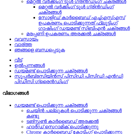
മെറ്റൽ വർക്കിംഗ് ടൂൾ ഗ്രിൻഡിംഗ് ചക്രങ്ങൾ
മെറ്റൽ വർക്കിംഗ് ടൂൾ ഗ്രിൻഡിംഗ്
ചക്രങ്ങൾ
സോളിഡ് കാർബൈഡ് എച്ച്എസ്എസ്
ഉപകരണം പൊടിക്കുന്നത് ഫ്ലൂട്ടിംഗ്
ഗാഷിംഗ് ഡയമണ്ട് സിബിഎൻ ചക്രങ്ങൾ
മരപ്പണി ഉപകരണം അരക്കൽ ചക്രങ്ങൾ
വവസായം
വാര്ത്ത
ഞങ്ങളെ ബന്ധപ്പെടുക
വീട്
ഉൽപ്പന്നങ്ങൾ
ഡയമണ്ട് പൊടിക്കുന്ന ചക്രങ്ങൾ
സൂപ്പർബ്രസിയിൻസ് പിസിഡി പിസിഡി എൻഡി
പിഡിസി ഗ്രൈൻഡിംഗ്
വിഭാഗങ്ങൾ
ഡയമണ്ട് പൊടിക്കുന്ന ചക്രങ്ങൾ
ചെയിൻ പല്ലുകൾ പൊടിക്കുന്ന ചക്രങ്ങൾ
കണ്ടു
ടങ്സ്റ്റൺ കാർബൈഡ് അരക്കൽ
ഹാർഡ് സെറാമിക് പൊടിക്കുന്നു
Chrome കാർബൈഡ് കോട്ടിംഗ് പൊടിക്കുന്നു