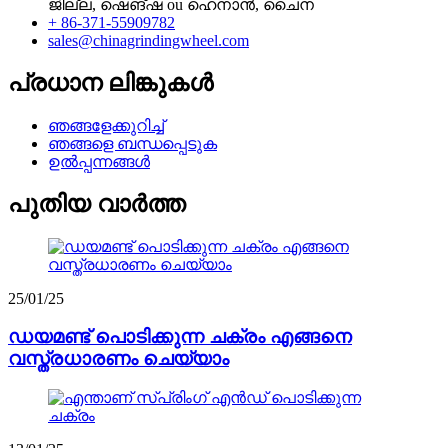
ജില്ല, ഷെങ്ഷ ou ഹെനാൻ, ചൈന
+ 86-371-55909782
sales@chinagrindingwheel.com
പ്രധാന ലിങ്കുകൾ
ഞങ്ങളേക്കുറിച്ച്
ഞങ്ങളെ ബന്ധപ്പെടുക
ഉൽപ്പന്നങ്ങൾ
പുതിയ വാർത്ത
25/01/25
ഡയമണ്ട് പൊടിക്കുന്ന ചക്രം എങ്ങനെ
വസ്ത്രധാരണം ചെയ്യാം