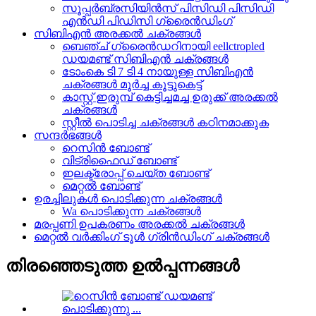
സൂപ്പർബ്രസിയിൻസ് പിസിഡി പിസിഡി
എൻഡി പിഡിസി ഗ്രൈൻഡിംഗ്
സിബിഎൻ അരക്കൽ ചക്രങ്ങൾ
ബെഞ്ച് ഗ്രൈൻഡറിനായി eellctropled
ഡയമണ്ട് സിബിഎൻ ചക്രങ്ങൾ
ടോംകെ ടി 7 ടി 4 നായുള്ള സിബിഎൻ
ചക്രങ്ങൾ മൂർച്ച കൂട്ടുകെട്ട്
കാസ്റ്റ് ഇരുമ്പ് കെട്ടിച്ചമച്ച ഉരുക്ക് അരക്കൽ
ചക്രങ്ങൾ
സ്റ്റീൽ പൊടിച്ച ചക്രങ്ങൾ കഠിനമാക്കുക
സന്ദർഭങ്ങൾ
റെസിൻ ബോണ്ട്
വിട്രിഫൈഡ് ബോണ്ട്
ഇലക്ട്രോപ്പ് ചെയ്ത ബോണ്ട്
മെറ്റൽ ബോണ്ട്
ഉരച്ചിലുകൾ പൊടിക്കുന്ന ചക്രങ്ങൾ
Wa പൊടിക്കുന്ന ചക്രങ്ങൾ
മരപ്പണി ഉപകരണം അരക്കൽ ചക്രങ്ങൾ
മെറ്റൽ വർക്കിംഗ് ടൂൾ ഗ്രിൻഡിംഗ് ചക്രങ്ങൾ
തിരഞ്ഞെടുത്ത ഉൽപ്പന്നങ്ങൾ