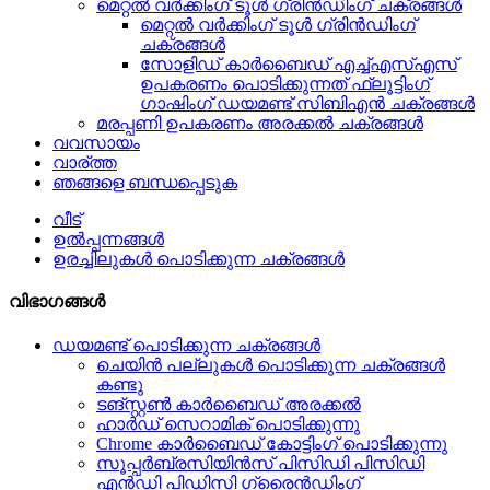
മെറ്റൽ വർക്കിംഗ് ടൂൾ ഗ്രിൻഡിംഗ് ചക്രങ്ങൾ
മെറ്റൽ വർക്കിംഗ് ടൂൾ ഗ്രിൻഡിംഗ്
ചക്രങ്ങൾ
സോളിഡ് കാർബൈഡ് എച്ച്എസ്എസ്
ഉപകരണം പൊടിക്കുന്നത് ഫ്ലൂട്ടിംഗ്
ഗാഷിംഗ് ഡയമണ്ട് സിബിഎൻ ചക്രങ്ങൾ
മരപ്പണി ഉപകരണം അരക്കൽ ചക്രങ്ങൾ
വവസായം
വാര്ത്ത
ഞങ്ങളെ ബന്ധപ്പെടുക
വീട്
ഉൽപ്പന്നങ്ങൾ
ഉരച്ചിലുകൾ പൊടിക്കുന്ന ചക്രങ്ങൾ
വിഭാഗങ്ങൾ
ഡയമണ്ട് പൊടിക്കുന്ന ചക്രങ്ങൾ
ചെയിൻ പല്ലുകൾ പൊടിക്കുന്ന ചക്രങ്ങൾ
കണ്ടു
ടങ്സ്റ്റൺ കാർബൈഡ് അരക്കൽ
ഹാർഡ് സെറാമിക് പൊടിക്കുന്നു
Chrome കാർബൈഡ് കോട്ടിംഗ് പൊടിക്കുന്നു
സൂപ്പർബ്രസിയിൻസ് പിസിഡി പിസിഡി
എൻഡി പിഡിസി ഗ്രൈൻഡിംഗ്