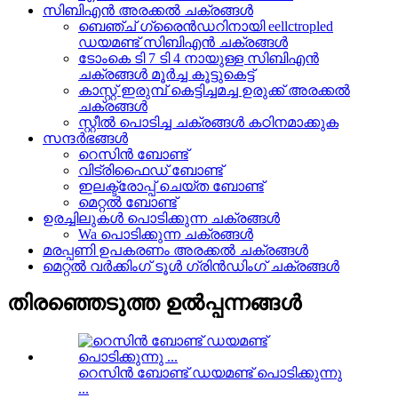
സിബിഎൻ അരക്കൽ ചക്രങ്ങൾ
ബെഞ്ച് ഗ്രൈൻഡറിനായി eellctropled
ഡയമണ്ട് സിബിഎൻ ചക്രങ്ങൾ
ടോംകെ ടി 7 ടി 4 നായുള്ള സിബിഎൻ
ചക്രങ്ങൾ മൂർച്ച കൂട്ടുകെട്ട്
കാസ്റ്റ് ഇരുമ്പ് കെട്ടിച്ചമച്ച ഉരുക്ക് അരക്കൽ
ചക്രങ്ങൾ
സ്റ്റീൽ പൊടിച്ച ചക്രങ്ങൾ കഠിനമാക്കുക
സന്ദർഭങ്ങൾ
റെസിൻ ബോണ്ട്
വിട്രിഫൈഡ് ബോണ്ട്
ഇലക്ട്രോപ്പ് ചെയ്ത ബോണ്ട്
മെറ്റൽ ബോണ്ട്
ഉരച്ചിലുകൾ പൊടിക്കുന്ന ചക്രങ്ങൾ
Wa പൊടിക്കുന്ന ചക്രങ്ങൾ
മരപ്പണി ഉപകരണം അരക്കൽ ചക്രങ്ങൾ
മെറ്റൽ വർക്കിംഗ് ടൂൾ ഗ്രിൻഡിംഗ് ചക്രങ്ങൾ
തിരഞ്ഞെടുത്ത ഉൽപ്പന്നങ്ങൾ
റെസിൻ ബോണ്ട് ഡയമണ്ട് പൊടിക്കുന്നു
...