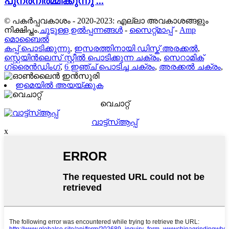
പുനർനിർമ്മിക്കുന്നു ...
© പകർപ്പവകാശം - 2020-2023: എല്ലാ അവകാശങ്ങളും
നിക്ഷിപ്തം.
ചൂടുള്ള ഉൽപ്പന്നങ്ങൾ
-
സൈറ്റ്മാപ്പ്
-
Amp
മൊബൈൽ
കപ്പ് പൊടിക്കുന്നു
,
ഇസരത്തിനായി ഡിസ്ക് അരക്കൽ
,
സ്റ്റെയിൻലെസ് സ്റ്റീൽ പൊടിക്കുന്ന ചക്രം
,
സെറാമിക്
ഗ്രൈൻഡിംഗ്
,
6 ഇഞ്ച് പൊടിച്ച ചക്രം
,
അരക്കൽ ചക്രം
,
ഇമെയിൽ അയയ്ക്കുക
വെചാറ്റ്
വാട്ട്സ്ആപ്പ്
x