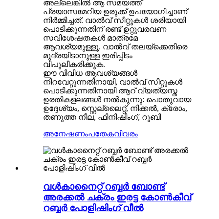
അല്ലെങ്കിൽ ആ സമയത്ത്
പ്രയാസമേറിയ ഉരുക്ക് ഉപയോഗിച്ചാണ്
നിർമ്മിച്ചത്. വാൽവ് സീറ്റുകൾ ശരിയായി
പൊടിക്കുന്നതിന് രണ്ട് ഉറ്റുവരവണ
സവിശേഷതകൾ മാത്രമേ
ആവശ്യമുള്ളൂ. വാൽവ് തലയ്ക്കെതിരെ
മുദ്രയിടാനുള്ള ഇരിപ്പിടം
വിപുലീകരിക്കുക.
ഈ വിവിധ ആവശ്യങ്ങൾ
നിറവേറ്റുന്നതിനായി, വാൽവ് സീറ്റുകൾ
പൊടിക്കുന്നതിനായി ആറ് വ്യത്യസ്ത
ഉരതികളലങ്ങൾ നൽകുന്നു: പൊതുവായ
ഉദ്ദേശ്യം, സ്റ്റെല്ലൈറ്റ്, നിക്കൽ, ക്രോം,
തണുത്ത നീല, ഫിനിഷിംഗ്, റൂബി
അനേഷണം
പതേകവിവരം
വൾകാനൈറ്റ് റബ്ബർ ബോണ്ട്
അരക്കൽ ചക്രം ഇരട്ട കോൺകീവ്
റബ്ബർ പോളിഷിംഗ് വീൽ