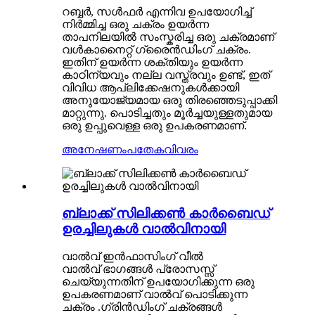
റബ്ബർ, സൾഫർ എന്നിവ ഉപയോഗിച്ച്
നിർമ്മിച്ച ഒരു ചക്രം ഉയർന്ന
താപനിലയിൽ സംസ്കരിച്ച ഒരു ചക്രമാണ്
വൾകാനൈറ്റ് ഗ്രൈൻഡിംഗ് ചക്രം.
ഇതിന് ഉയർന്ന ശക്തിയും ഉയർന്ന
കാഠിന്യവും നല്ല വസ്ത്രവും ഉണ്ട്, ഇത്
വിവിധ ആപ്ലിക്കേഷനുകൾക്കായി
അനുയോജ്യമായ ഒരു തിരഞ്ഞെടുപ്പാക്കി
മാറ്റുന്നു. പൊടിച്ചതും മൂർച്ചയുള്ളതുമായ
ഒരു ഉപ്പുവെള്ള ഒരു ഉപകരണമാണ്.
അനേഷണം
പതേകവിവരം
ബ്ലാക്ക് സിലിക്കൺ കാർബൈഡ്
ഉരച്ചിലുകൾ വാൽവിനായി
വാൽവ് ഇൻഫാസിംഗ് വീൽ
വാൽവ് ഭാഗങ്ങൾ പ്രോസസ്സ്
ചെയ്യുന്നതിന് ഉപയോഗിക്കുന്ന ഒരു
ഉപകരണമാണ് വാൽവ് പൊടിക്കുന്ന
ചക്രം .ഗ്രിൻഡിംഗ് ചക്രങ്ങൾ