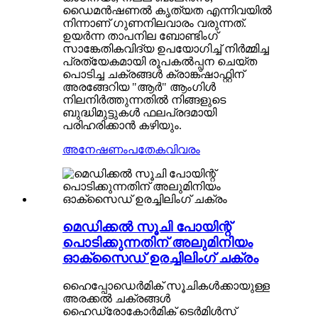
ഡൈമൻഷണൽ കൃത്യത എന്നിവയിൽ
നിന്നാണ് ഗുണനിലവാരം വരുന്നത്.
ഉയർന്ന താപനില ബോണ്ടിംഗ്
സാങ്കേതികവിദ്യ ഉപയോഗിച്ച് നിർമ്മിച്ച
പ്രത്യേകമായി രൂപകൽപ്പന ചെയ്ത
പൊടിച്ച ചക്രങ്ങൾ ക്രാങ്ക്ഷാഫ്റ്റിന്
അരങ്ങേറിയ "ആർ" ആംഗിൾ
നിലനിർത്തുന്നതിൽ നിങ്ങളുടെ
ബുദ്ധിമുട്ടുകൾ ഫലപ്രദമായി
പരിഹരിക്കാൻ കഴിയും.
അനേഷണം
പതേകവിവരം
മെഡിക്കൽ സൂചി പോയിന്റ്
പൊടിക്കുന്നതിന് അലുമിനിയം
ഓക്സൈഡ് ഉരച്ചിലിംഗ് ചക്രം
ഹൈപ്പോഡെർമിക് സൂചികൾക്കായുള്ള
അരക്കൽ ചക്രങ്ങൾ
ഹൈഡ്രോകോർമിക് ടെർമിൾസ്