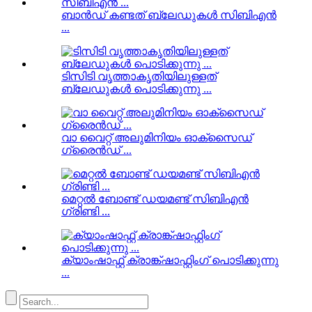
ബാൻഡ് കണ്ടത് ബ്ലേഡുകൾ സിബിഎൻ
...
ടിസിടി വൃത്താകൃതിയിലുള്ളത്
ബ്ലേഡുകൾ പൊടിക്കുന്നു ...
വാ വൈറ്റ് അലുമിനിയം ഓക്സൈഡ്
ഗ്രൈൻഡ് ...
മെറ്റൽ ബോണ്ട് ഡയമണ്ട് സിബിഎൻ
ഗ്രിണ്ടി ...
ക്യാംഷാഫ്റ്റ് ക്രാങ്ക്ഷാഫ്റ്റിംഗ് പൊടിക്കുന്നു
...