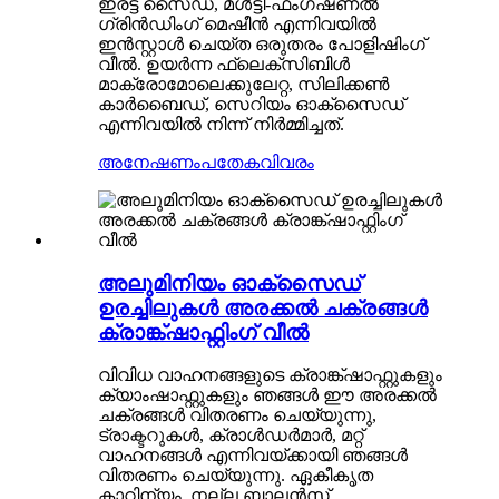
ഇരട്ട സൈഡ്, മൾട്ടി-ഫംഗ്ഷണൽ
ഗ്രിൻഡിംഗ് മെഷീൻ എന്നിവയിൽ
ഇൻസ്റ്റാൾ ചെയ്ത ഒരുതരം പോളിഷിംഗ്
വീൽ. ഉയർന്ന ഫ്ലെക്സിബിൾ
മാക്രോമോലെക്കുലേറ്റ, സിലിക്കൺ
കാർബൈഡ്, സെറിയം ഓക്സൈഡ്
എന്നിവയിൽ നിന്ന് നിർമ്മിച്ചത്.
അനേഷണം
പതേകവിവരം
അലുമിനിയം ഓക്സൈഡ്
ഉരച്ചിലുകൾ അരക്കൽ ചക്രങ്ങൾ
ക്രാങ്ക്ഷാഫ്റ്റിംഗ് വീൽ
വിവിധ വാഹനങ്ങളുടെ ക്രാങ്ക്ഷാഫ്റ്റുകളും
ക്യാംഷാഫ്റ്റുകളും ഞങ്ങൾ ഈ അരക്കൽ
ചക്രങ്ങൾ വിതരണം ചെയ്യുന്നു,
ട്രാക്ടറുകൾ, ക്രാൾഡർമാർ, മറ്റ്
വാഹനങ്ങൾ എന്നിവയ്ക്കായി ഞങ്ങൾ
വിതരണം ചെയ്യുന്നു. ഏകീകൃത
കാഠിന്യം, നല്ല ബാലൻസ്,