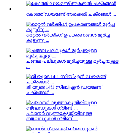
കോത്ത് ഡയമണ്ട് അരക്കൽ ചക്രങ്ങൾ ...
മെറ്റൽ വർക്കിംഗ് ഉപകരണങ്ങൾ മൂർച്ച
കൂട്ടുന്നു ...
ചങ്ങല പല്ലുകൾ മൂർച്ചയുള്ള മൂർച്ചയുള്ള
...
ജി യുടെ 14f1 സിബിഎൻ ഡയമണ്ട്
ചക്രങ്ങൾ ...
പ്ലാനർ വൃത്താകൃതിയിലുള്ള
ബ്ലേഡുകൾ ഗ്രിണ്ടി ...