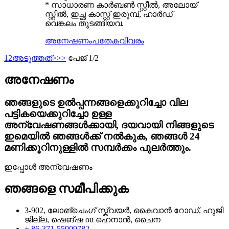
* സാധാരണ കാർബൺ സ്റ്റീൽ, അലോയ്
സ്റ്റീൽ, ഇച്ഛ കാസ്റ്റ് ഇരുമ്പ്, ഹാർഡ്
വെങ്കലം തുടങ്ങിയവ.
അനേഷണം
പതേകവിവരം
1
2
അടുത്തത്>
>>
പേജ് 1/2
അനേഷണം
ഞങ്ങളുടെ ഉൽപ്പന്നങ്ങളെക്കുറിച്ചോ വില
പട്ടികയെക്കുറിച്ചോ ഉള്ള
അന്വേഷണങ്ങൾക്കായി, ദയവായി നിങ്ങളുടെ
ഇമെയിൽ ഞങ്ങൾക്ക് നൽകുക, ഞങ്ങൾ 24
മണിക്കൂറിനുള്ളിൽ സമ്പർക്കം പുലർത്തും.
ഇപ്പോൾ അന്വേഷണം
ഞങ്ങളെ സമീപിക്കുക
3-902, ലോങ്ചെംഗ് സ്ക്വയർ, കൈവാൻ റോഡ്, ഹുജി
ജില്ല, ഷെങ്ഷ ou ഹെനാൻ, ചൈന
+ 86-371-55909782