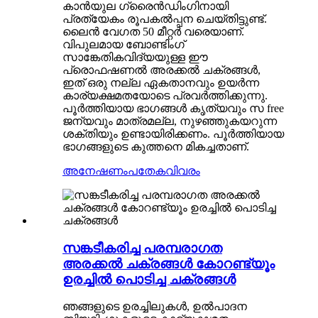
കാൻയുല ഗ്രൈൻഡിംഗിനായി
പ്രത്യേകം രൂപകൽപ്പന ചെയ്തിട്ടുണ്ട്.
ലൈൻ വേഗത 50 മീറ്റർ വരെയാണ്.
വിപുലമായ ബോണ്ടിംഗ്
സാങ്കേതികവിദ്യയുള്ള ഈ
പ്രൊഫഷണൽ അരക്കൽ ചക്രങ്ങൾ,
ഇത് ഒരു നല്ല ഏകതാനവും ഉയർന്ന
കാര്യക്ഷമതയോടെ പ്രവർത്തിക്കുന്നു.
പൂർത്തിയായ ഭാഗങ്ങൾ കൃത്യവും സ free
ജന്യവും മാത്രമല്ല, നുഴഞ്ഞുകയറുന്ന
ശക്തിയും ഉണ്ടായിരിക്കണം. പൂർത്തിയായ
ഭാഗങ്ങളുടെ കുത്തനെ മികച്ചതാണ്.
അനേഷണം
പതേകവിവരം
സങ്കടീകരിച്ച പരമ്പരാഗത
അരക്കൽ ചക്രങ്ങൾ കോറണ്ട്യൂം
ഉരച്ചിൽ പൊടിച്ച ചക്രങ്ങൾ
ഞങ്ങളുടെ ഉരച്ചിലുകൾ, ഉൽപാദന