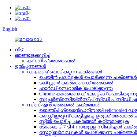
English
വീട്
ഞങ്ങളേക്കുറിച്ച്
കമ്പനി പ്രൊഫൈൽ
ഉൽപ്പന്നങ്ങൾ
ഡയമണ്ട് പൊടിക്കുന്ന ചക്രങ്ങൾ
ചെയിൻ പല്ലുകൾ പൊടിക്കുന്ന ചക്രങ്ങൾ
ടങ്സ്റ്റൺ കാർബൈഡ് അരക്കൽ
ഹാർഡ് സെറാമിക് പൊടിക്കുന്നു
Chrome കാർബൈഡ് കോട്ടിംഗ് പൊടിക്കുന്ന
സൂപ്പർബ്രസിയിൻസ് പിസിഡി പിസിഡി 
സിബിഎൻ അരക്കൽ ചക്രങ്ങൾ
ബെഞ്ച് ഗ്രൈൻഡറിനായി eellctropled ഡ
കാസ്റ്റ് ഇരുമ്പ് കെട്ടിച്ചമച്ച ഉരുക്ക് അരക്ക
സ്റ്റീൽ പൊടിച്ച ചക്രങ്ങൾ കഠിനമാക്കുക
ടോംകെ ടി 7 ടി 4 നായുള്ള സിബിഎൻ ചക്രങ്ങൾ
സ്കേറ്റ് ബ്ലേഡുകൾ പൊടിക്കുന്ന ചക്രങ്ങൾ