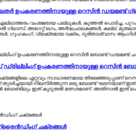
ർ ഉപകരണത്തിനായുള്ള റെസിൻ ഡയമണ്ട് ഗ്
ലാത്തരം വംശജരായ പല്ലുകൾ, കുത്തൽ പൊടിച്ച, പുറം വൃത്ത
 ഗ്ലാസ്, അഗേറ്റ് ഗെം, അർദ്ധചാലകങ്ങൾ, കല്ല്, മുതലാ
ൾ, ഗുഹകംഗ്, വ്യക്തമായ വക്രം, ദുരിതാശ്വാസ ആംഗിൾ 
 ഡ്രില്ലിംഗ് ഉപകരണത്തിനായുള്ള റെസിൻ ബോണ്
രങ്ങളിലെ ഏറ്റവും സാധാരണമായ തിരഞ്ഞെടുപ്പാണ് റെസിൻ ബ
 തുടർച്ചയായി നിലനിർത്തുന്ന ഒരു ബോണ്ട് ഘടനയാണ് ഇത് സ
െറ്റൽ ബോണ്ടിലും ഇത് കൂടുതൽ മത്സരമാണ്. അതിനാൽ ഇത് 
ഗ്രൈൻഡിംഗ് ചക്രങ്ങൾ