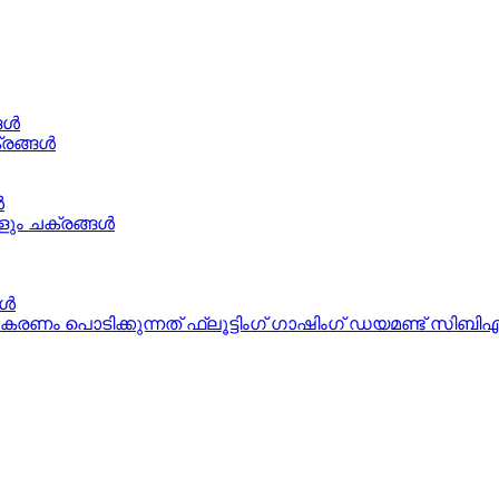
ങൾ
രങ്ങൾ
ൾ
ം ചക്രങ്ങൾ
ങൾ
 പൊടിക്കുന്നത് ഫ്ലൂട്ടിംഗ് ഗാഷിംഗ് ഡയമണ്ട് സിബി