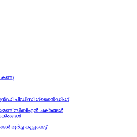
 കണ്ടു
ു
എൻഡി പിഡിസി ഗ്രൈൻഡിംഗ്
യമണ്ട് സിബിഎൻ ചക്രങ്ങൾ
ൽ ചക്രങ്ങൾ
 മൂർച്ച കൂട്ടുകെട്ട്