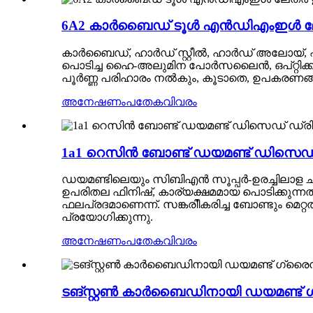
6A2 കാർബൈഡ് ടൂൾ എൻഡിഎംഇൾ ലേത
കാർബൈഡ്, ഹാർഡ് സ്റ്റീൽ, ഹാർഡ് അലോയ്, എല്
പൊടിച്ച ഹൈ-അലുമിന പോർസലൈൻ, ഒപ്റ്റിക്കൽ
പൂർണ്ണ പരിഹാരം നൽകും, കൂടാതെ, ഉപകരണങ്ങ
അനേഷണം
പതേകവിവരം
1a1 റെസിൻ ബോണ്ട് ഡയമണ്ട് ഡിസെഡ്
ഡയമണ്ടിലെയും സിബിഎൻ സൂപ്പർ-ഉരച്ചിലാള ചക്
ഉപരിതല ഫിനിഷ്, കാര്യക്ഷമമായ പൊടിക്കുന്നത്
ഫലപ്രദമാണെന്ന്. സങ്കരിീകരിച്ച ബോണ്ടും മ
പ്രയോഗിക്കുന്നു.
അനേഷണം
പതേകവിവരം
ടങ്സ്റ്റൺ കാർബൈഡിനായി ഡയമണ്ട് 