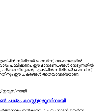
്ന് എഞ്ചിൻ സിലിണ്ടർ ഹെഡ്സ്, വാഹനങ്ങളിൽ
ലവാരം പാലിക്കണം. ഈ മാനദണ്ഡങ്ങൾ നേടുന്നതിൽ
്റുകൾ, ഫ്ലൈ വീലുകൾ, എഞ്ചിൻ സിലിണ്ടർ ഹെഡ്സ്,
്കുന്നതിനും ഈ ചക്രങ്ങൾ അത്യാവശ്യമാണ്.
ൺ ചക്രം കാസ്റ്റ് ഇരുമ്പിനായി
്തനവും നൽകുന്നു. # 30/40 നാടൻ ഉയർന്ന