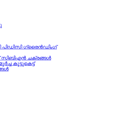
ു
ി പിഡിസി ഗ്രൈൻഡിംഗ്
ട് സിബിഎൻ ചക്രങ്ങൾ
്ച കൂട്ടുകെട്ട്
ങ്ങൾ