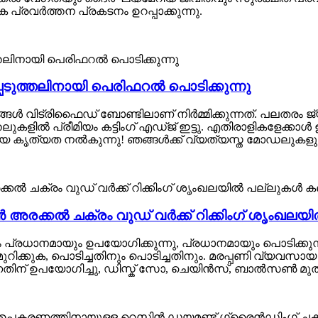
്രവർത്തന പ്രകടനം ഉറപ്പാക്കുന്നു.
പെടുത്തലിനായി പെരിഫറൽ പൊടിക്കുന്നു
ിട്രിഫൈഡ് ബോണ്ടിലാണ് നിർമ്മിക്കുന്നത്. പലതരം ജ്യാമി
ലുകളിൽ പ്രീമിയം കട്ടിംഗ് എഡ്ജ് ഇട്ടു. എതിരാളികളേക്കാൾ
ീയ കൃത്യത നൽകുന്നു! ഞങ്ങൾക്ക് വ്യത്യസ്ത മോഡലുകളുണ്ട
അരക്കൽ ചക്രം വുഡ് വർക്ക് റിക്കിംഗ് ശൃംഖലയ
 പ്രധാനമായും ഉപയോഗിക്കുന്നു, പ്രധാനമായും പൊടിക്
ിക്കുക, പൊടിച്ചതിനും പൊടിച്ചതിനും. മരപ്പണി വ്യവസായ
്നതിന് ഉപയോഗിച്ചു, ഡിസ്ക് സോ, ചെയിൻസ്, ബാൽസൺ മ