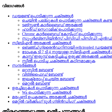
വിഭാഗങ്ങൾ
ഡയമണ്ട് പൊടിക്കുന്ന ചക്രങ്ങൾ
ചെയിൻ പല്ലുകൾ പൊടിക്കുന്ന ചക്രങ്ങൾ കണ്ട
ടങ്സ്റ്റൺ കാർബൈഡ് അരക്കൽ
ഹാർഡ് സെറാമിക് പൊടിക്കുന്നു
Chrome കാർബൈഡ് കോട്ടിംഗ് പൊടിക്കുന്നു
സൂപ്പർബ്രസിയിൻസ് പിസിഡി പിസിഡി എൻഡ
സിബിഎൻ അരക്കൽ ചക്രങ്ങൾ
ബെഞ്ച് ഗ്രൈൻഡറിനായി eellctropled ഡയമണ്
ടോംകെ ടി 7 ടി 4 നായുള്ള സിബിഎൻ ചക്രങ്ങൾ മൂർച
കാസ്റ്റ് ഇരുമ്പ് കെട്ടിച്ചമച്ച ഉരുക്ക് അരക്കൽ ചക്ര
സ്റ്റീൽ പൊടിച്ച ചക്രങ്ങൾ കഠിനമാക്കുക
സന്ദർഭങ്ങൾ
റെസിൻ ബോണ്ട്
വിട്രിഫൈഡ് ബോണ്ട്
ഇലക്ട്രോപ്പ് ചെയ്ത ബോണ്ട്
മെറ്റൽ ബോണ്ട്
ഉരച്ചിലുകൾ പൊടിക്കുന്ന ചക്രങ്ങൾ
Wa പൊടിക്കുന്ന ചക്രങ്ങൾ
മരപ്പണി ഉപകരണം അരക്കൽ ചക്രങ്ങൾ
മെറ്റൽ വർക്കിംഗ് ടൂൾ ഗ്രിൻഡിംഗ് ചക്രങ്ങൾ
തിരഞ്ഞെടുത്ത ഉൽപ്പന്നങ്ങൾ