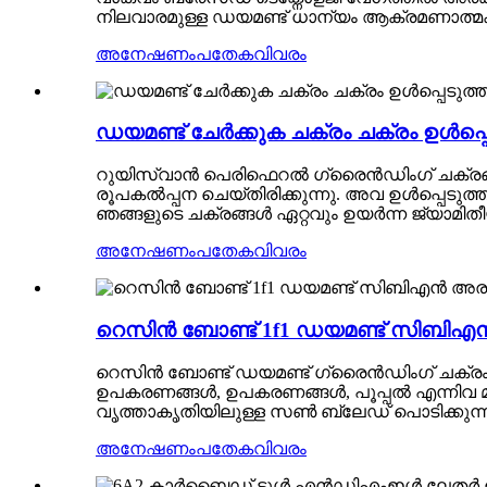
നിലവാരമുള്ള ഡയമണ്ട് ധാന്യം ആക്രമണാത്മക പ
അനേഷണം
പതേകവിവരം
ഡയമണ്ട് ചേർക്കുക ചക്രം ചക്രം ഉൾപ്
റുയിസ്വാൻ പെരിഫെറൽ ഗ്രൈൻഡിംഗ് ചക്രങ്ങൾ വ
രൂപകൽപ്പന ചെയ്തിരിക്കുന്നു. അവ ഉൾപ്പെടുത്ത
ഞങ്ങളുടെ ചക്രങ്ങൾ ഏറ്റവും ഉയർന്ന ജ്യാമിത
അനേഷണം
പതേകവിവരം
റെസിൻ ബോണ്ട് 1f1 ഡയമണ്ട് സിബിഎൻ 
റെസിൻ ബോണ്ട് ഡയമണ്ട് ഗ്രൈൻഡിംഗ് ചക്രം
ഉപകരണങ്ങൾ, ഉപകരണങ്ങൾ, പൂപ്പൽ എന്നിവ മുറ
വൃത്താകൃതിയിലുള്ള സൺ ബ്ലേഡ് പൊടിക്കുന
അനേഷണം
പതേകവിവരം