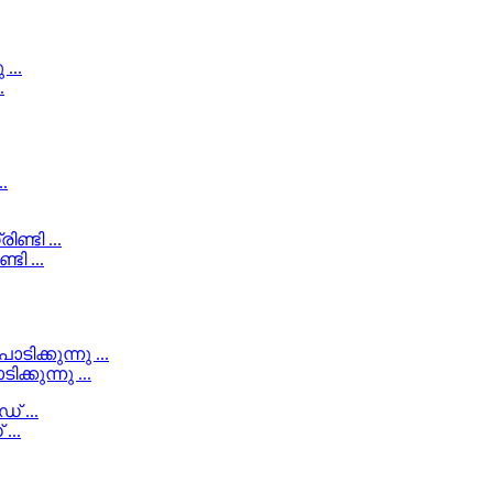
.
ി ...
കുന്നു ...
..