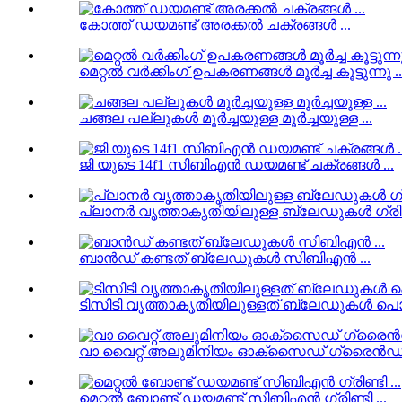
കോത്ത് ഡയമണ്ട് അരക്കൽ ചക്രങ്ങൾ ...
മെറ്റൽ വർക്കിംഗ് ഉപകരണങ്ങൾ മൂർച്ച കൂട്ടുന്നു ..
ചങ്ങല പല്ലുകൾ മൂർച്ചയുള്ള മൂർച്ചയുള്ള ...
ജി യുടെ 14f1 സിബിഎൻ ഡയമണ്ട് ചക്രങ്ങൾ ...
പ്ലാനർ വൃത്താകൃതിയിലുള്ള ബ്ലേഡുകൾ ഗ്രിണ്ട
ബാൻഡ് കണ്ടത് ബ്ലേഡുകൾ സിബിഎൻ ...
ടിസിടി വൃത്താകൃതിയിലുള്ളത് ബ്ലേഡുകൾ പൊടിക്
വാ വൈറ്റ് അലുമിനിയം ഓക്സൈഡ് ഗ്രൈൻഡ് .
മെറ്റൽ ബോണ്ട് ഡയമണ്ട് സിബിഎൻ ഗ്രിണ്ടി ...